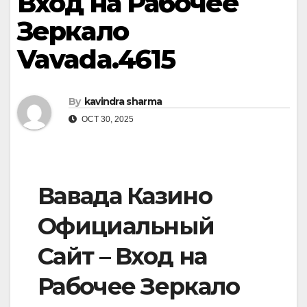
Вход на Рабочее
Зеркало
Vavada.4615
By
kavindra sharma
OCT 30, 2025
Вавада Казино
Официальный
Сайт – Вход на
Рабочее Зеркало