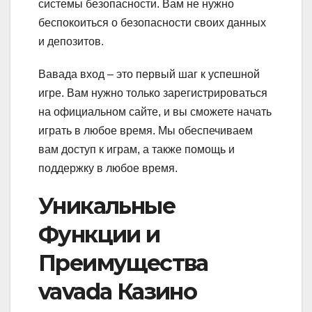
системы безопасности. Вам не нужно
беспокоиться о безопасности своих данных
и депозитов.
Вавада вход – это первый шаг к успешной
игре. Вам нужно только зарегистрироваться
на официальном сайте, и вы сможете начать
играть в любое время. Мы обеспечиваем
вам доступ к играм, а также помощь и
поддержку в любое время.
Уникальные
Функции и
Преимущества
vavada Казино