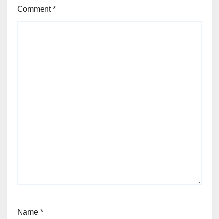
Comment
*
Name
*