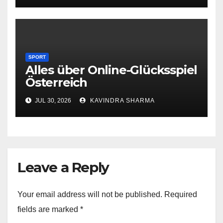
SPORT
Alles über Online-Glücksspiel
Österreich
JUL 30, 2026
KAVINDRA SHARMA
Leave a Reply
Your email address will not be published.
Required
fields are marked
*