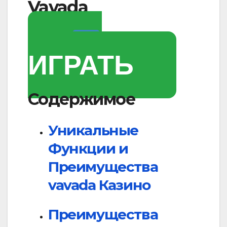
Vavada
ИГРАТЬ
Содержимое
Уникальные
Функции и
Преимущества
vavada Казино
Преимущества