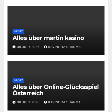
SPORT
Alles über martin kasino
30 JULY 2026
KAVINDRA SHARMA
SPORT
Alles über Online-Glücksspiel
Österreich
30 JULY 2026
KAVINDRA SHARMA