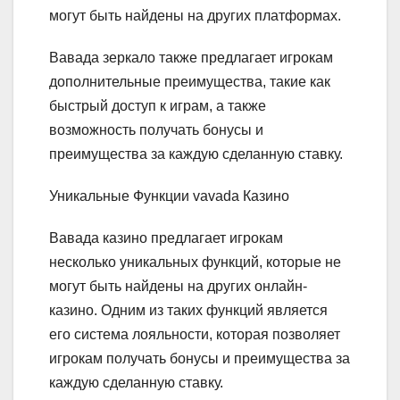
могут быть найдены на других платформах.
Вавада зеркало также предлагает игрокам
дополнительные преимущества, такие как
быстрый доступ к играм, а также
возможность получать бонусы и
преимущества за каждую сделанную ставку.
Уникальные Функции vavada Казино
Вавада казино предлагает игрокам
несколько уникальных функций, которые не
могут быть найдены на других онлайн-
казино. Одним из таких функций является
его система лояльности, которая позволяет
игрокам получать бонусы и преимущества за
каждую сделанную ставку.