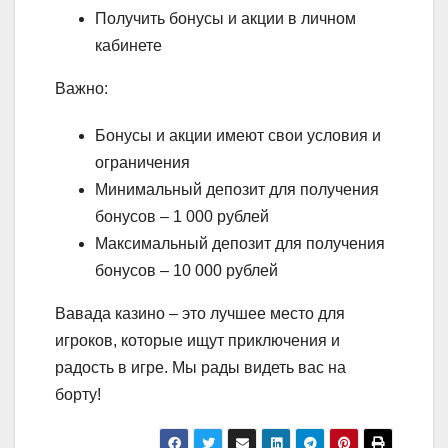
Получить бонусы и акции в личном
кабинете
Важно:
Бонусы и акции имеют свои условия и
ограничения
Минимальный депозит для получения
бонусов – 1 000 рублей
Максимальный депозит для получения
бонусов – 10 000 рублей
Вавада казино – это лучшее место для
игроков, которые ищут приключения и
радость в игре. Мы рады видеть вас на
борту!