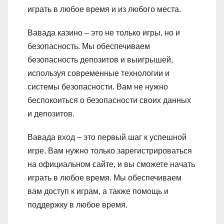
играть в любое время и из любого места.
Вавада казино – это не только игры, но и
безопасность. Мы обеспечиваем
безопасность депозитов и выигрышей,
используя современные технологии и
системы безопасности. Вам не нужно
беспокоиться о безопасности своих данных
и депозитов.
Вавада вход – это первый шаг к успешной
игре. Вам нужно только зарегистрироваться
на официальном сайте, и вы сможете начать
играть в любое время. Мы обеспечиваем
вам доступ к играм, а также помощь и
поддержку в любое время.