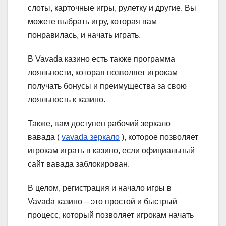
слоты, карточные игры, рулетку и другие. Вы
можете выбрать игру, которая вам
понравилась, и начать играть.
В Vavada казино есть также программа
лояльности, которая позволяет игрокам
получать бонусы и преимущества за свою
лояльность к казино.
Также, вам доступен рабочий зеркало
вавада (
vavada зеркало
), которое позволяет
игрокам играть в казино, если официальный
сайт вавада заблокирован.
В целом, регистрация и начало игры в
Vavada казино – это простой и быстрый
процесс, который позволяет игрокам начать