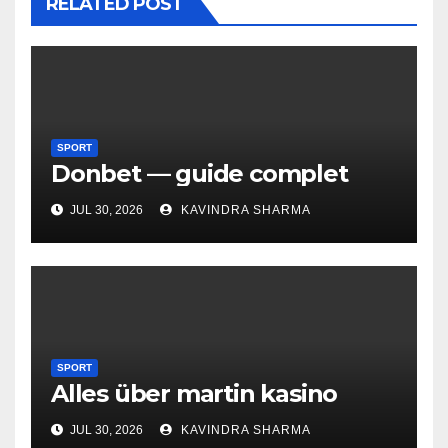
RELATED POST
SPORT
Donbet — guide complet
JUL 30, 2026
KAVINDRA SHARMA
SPORT
Alles über martin kasino
JUL 30, 2026
KAVINDRA SHARMA