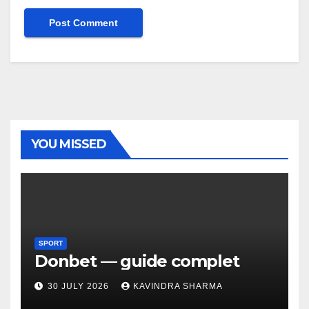
YOU MISSED
SPORT
Donbet — guide complet
30 JULY 2026
KAVINDRA SHARMA