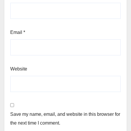
Email
*
Website
Save my name, email, and website in this browser for
the next time I comment.