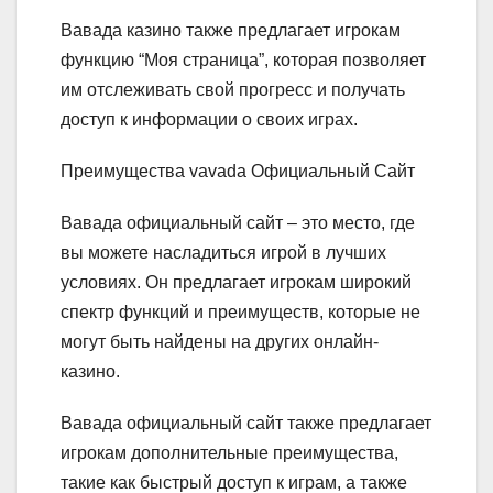
Вавада казино также предлагает игрокам
функцию “Моя страница”, которая позволяет
им отслеживать свой прогресс и получать
доступ к информации о своих играх.
Преимущества vavada Официальный Сайт
Вавада официальный сайт – это место, где
вы можете насладиться игрой в лучших
условиях. Он предлагает игрокам широкий
спектр функций и преимуществ, которые не
могут быть найдены на других онлайн-
казино.
Вавада официальный сайт также предлагает
игрокам дополнительные преимущества,
такие как быстрый доступ к играм, а также