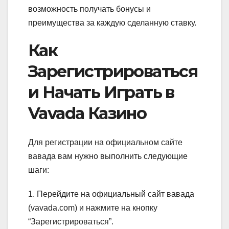
возможность получать бонусы и
преимущества за каждую сделанную ставку.
Как
Зарегистрироваться
и Начать Играть в
Vavada Казино
Для регистрации на официальном сайте
вавада вам нужно выполнить следующие
шаги:
1. Перейдите на официальный сайт вавада
(vavada.com) и нажмите на кнопку
“Зарегистрироваться”.