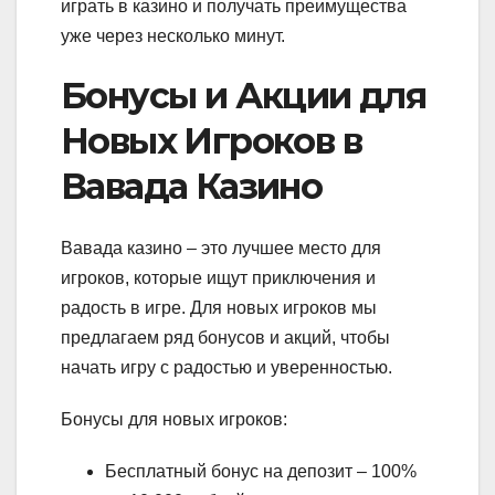
играть в казино и получать преимущества
уже через несколько минут.
Бонусы и Акции для
Новых Игроков в
Вавада Казино
Вавада казино – это лучшее место для
игроков, которые ищут приключения и
радость в игре. Для новых игроков мы
предлагаем ряд бонусов и акций, чтобы
начать игру с радостью и уверенностью.
Бонусы для новых игроков:
Бесплатный бонус на депозит – 100%