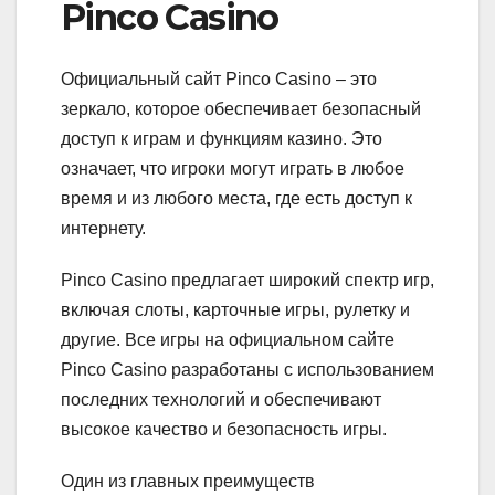
Pinco Casino
Официальный сайт Pinco Casino – это
зеркало, которое обеспечивает безопасный
доступ к играм и функциям казино. Это
означает, что игроки могут играть в любое
время и из любого места, где есть доступ к
интернету.
Pinco Casino предлагает широкий спектр игр,
включая слоты, карточные игры, рулетку и
другие. Все игры на официальном сайте
Pinco Casino разработаны с использованием
последних технологий и обеспечивают
высокое качество и безопасность игры.
Один из главных преимуществ