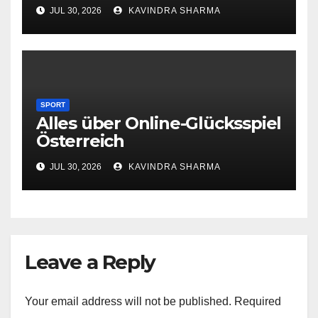
JUL 30, 2026
KAVINDRA SHARMA
SPORT
Alles über Online-Glücksspiel
Österreich
JUL 30, 2026
KAVINDRA SHARMA
Leave a Reply
Your email address will not be published.
Required