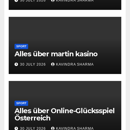
30 JULY 2026
KAVINDRA SHARMA
SPORT
Alles über martin kasino
30 JULY 2026
KAVINDRA SHARMA
SPORT
Alles über Online-Glücksspiel
Österreich
30 JULY 2026
KAVINDRA SHARMA