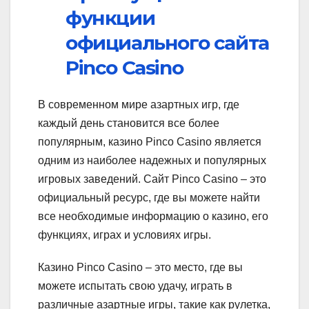
функции
официального сайта
Pinco Casino
В современном мире азартных игр, где
каждый день становится все более
популярным, казино Pinco Casino является
одним из наиболее надежных и популярных
игровых заведений. Сайт Pinco Casino – это
официальный ресурс, где вы можете найти
все необходимые информацию о казино, его
функциях, играх и условиях игры.
Казино Pinco Casino – это место, где вы
можете испытать свою удачу, играть в
различные азартные игры, такие как рулетка,