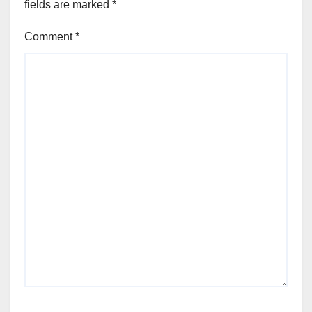
fields are marked
*
Comment
*