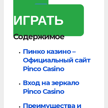
ИГРАТЬ
Содержимое
Пинко казино –
Официальный сайт
Pinco Casino
Вход на зеркало
Pinco Casino
Преимущества и