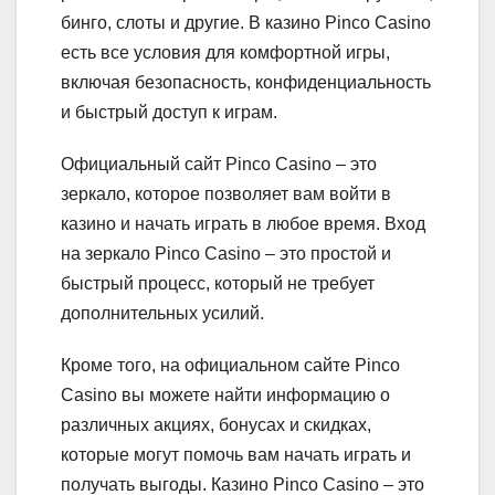
бинго, слоты и другие. В казино Pinco Casino
есть все условия для комфортной игры,
включая безопасность, конфиденциальность
и быстрый доступ к играм.
Официальный сайт Pinco Casino – это
зеркало, которое позволяет вам войти в
казино и начать играть в любое время. Вход
на зеркало Pinco Casino – это простой и
быстрый процесс, который не требует
дополнительных усилий.
Кроме того, на официальном сайте Pinco
Casino вы можете найти информацию о
различных акциях, бонусах и скидках,
которые могут помочь вам начать играть и
получать выгоды. Казино Pinco Casino – это