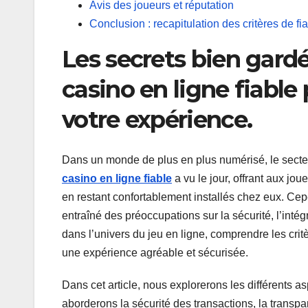
Avis des joueurs et réputation
Conclusion : recapitulation des critères de fia
Les secrets bien gardé
casino en ligne fiable
votre expérience.
Dans un monde de plus en plus numérisé, le secte
casino en ligne fiable
a vu le jour, offrant aux jou
en restant confortablement installés chez eux. Cep
entraîné des préoccupations sur la sécurité, l’intég
dans l’univers du jeu en ligne, comprendre les critè
une expérience agréable et sécurisée.
Dans cet article, nous explorerons les différents a
aborderons la sécurité des transactions, la transpa