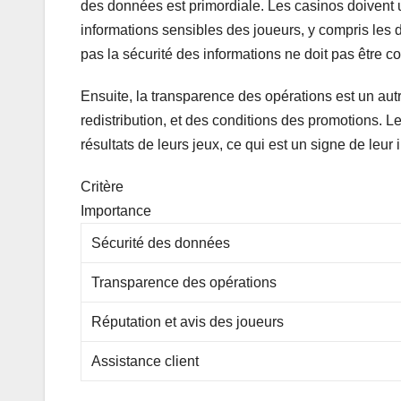
des données est primordiale. Les casinos doivent 
informations sensibles des joueurs, y compris les 
pas la sécurité des informations ne doit pas être 
Ensuite, la transparence des opérations est un autre
redistribution, et des conditions des promotions. L
résultats de leurs jeux, ce qui est un signe de leur i
Critère
Importance
Sécurité des données
Transparence des opérations
Réputation et avis des joueurs
Assistance client