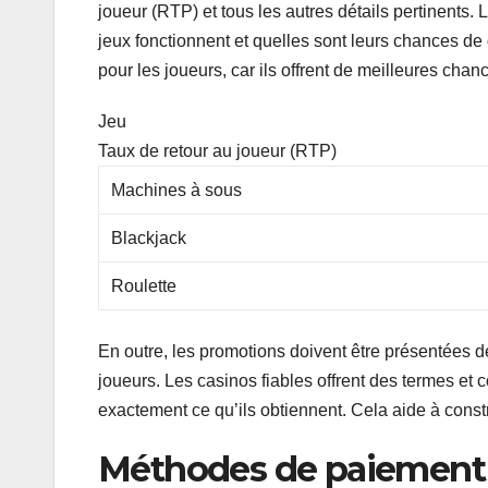
joueur (RTP) et tous les autres détails pertinent
jeux fonctionnent et quelles sont leurs chances de
pour les joueurs, car ils offrent de meilleures cha
Jeu
Taux de retour au joueur (RTP)
Machines à sous
Blackjack
Roulette
En outre, les promotions doivent être présentées d
joueurs. Les casinos fiables offrent des termes et
exactement ce qu’ils obtiennent. Cela aide à constru
Méthodes de paiement e