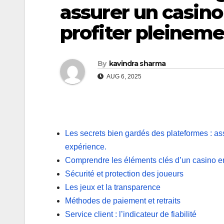
assurer un casino
profiter pleinem
By
kavindra sharma
AUG 6, 2025
Les secrets bien gardés des plateformes : ass
expérience.
Comprendre les éléments clés d’un casino en
Sécurité et protection des joueurs
Les jeux et la transparence
Méthodes de paiement et retraits
Service client : l’indicateur de fiabilité