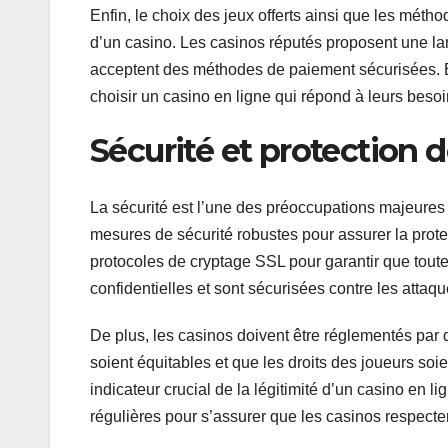
Enfin, le choix des jeux offerts ainsi que les méthod
d’un casino. Les casinos réputés proposent une la
acceptent des méthodes de paiement sécurisées. E
choisir un casino en ligne qui répond à leurs besoin
Sécurité et protection 
La sécurité est l’une des préoccupations majeures
mesures de sécurité robustes pour assurer la protec
protocoles de cryptage SSL pour garantir que toutes
confidentielles et sont sécurisées contre les attaq
De plus, les casinos doivent être réglementés par d
soient équitables et que les droits des joueurs soi
indicateur crucial de la légitimité d’un casino en l
régulières pour s’assurer que les casinos respecten