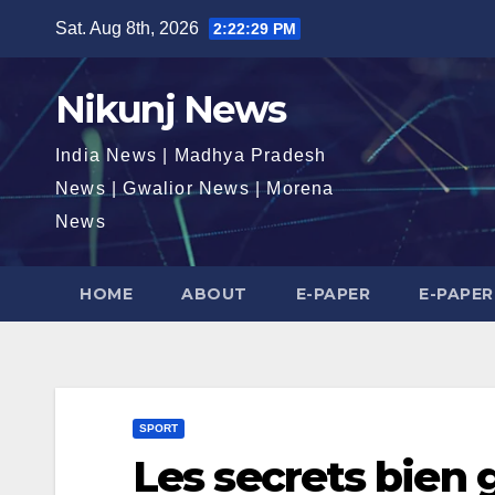
Skip
Sat. Aug 8th, 2026
2:22:30 PM
to
content
Nikunj News
India News | Madhya Pradesh
News | Gwalior News | Morena
News
HOME
ABOUT
E-PAPER
E-PAPER
SPORT
Les secrets bien