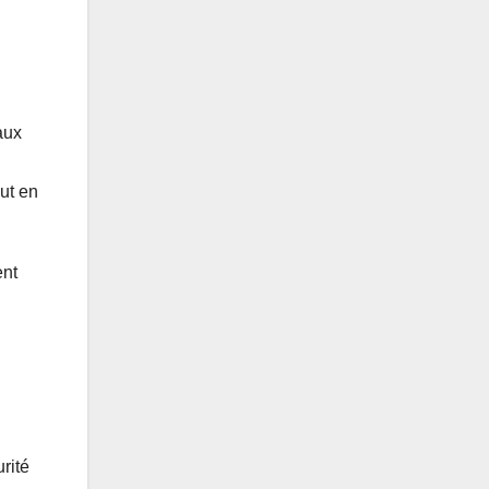
aux
ut en
ent
rité