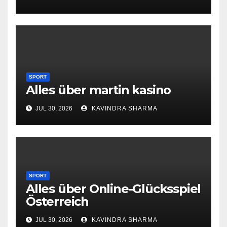
SPORT
Alles über martin kasino
JUL 30, 2026
KAVINDRA SHARMA
SPORT
Alles über Online-Glücksspiel
Österreich
JUL 30, 2026
KAVINDRA SHARMA