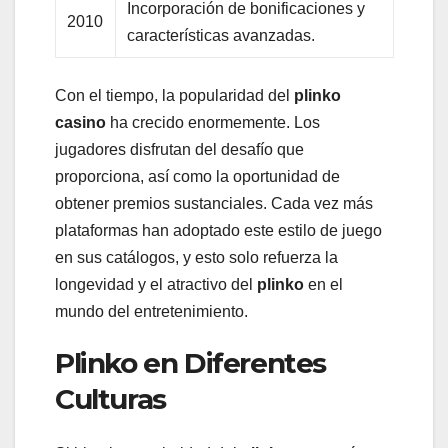
Incorporación de bonificaciones y
2010
características avanzadas.
Con el tiempo, la popularidad del
plinko
casino
ha crecido enormemente. Los
jugadores disfrutan del desafío que
proporciona, así como la oportunidad de
obtener premios sustanciales. Cada vez más
plataformas han adoptado este estilo de juego
en sus catálogos, y esto solo refuerza la
longevidad y el atractivo del
plinko
en el
mundo del entretenimiento.
Plinko en Diferentes
Culturas