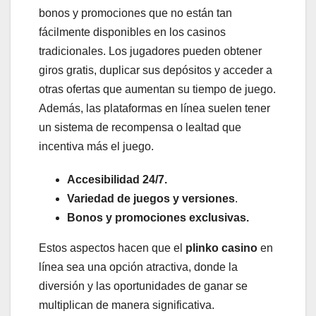
bonos y promociones que no están tan
fácilmente disponibles en los casinos
tradicionales. Los jugadores pueden obtener
giros gratis, duplicar sus depósitos y acceder a
otras ofertas que aumentan su tiempo de juego.
Además, las plataformas en línea suelen tener
un sistema de recompensa o lealtad que
incentiva más el juego.
Accesibilidad 24/7.
Variedad de juegos y versiones
.
Bonos y promociones exclusivas.
Estos aspectos hacen que el
plinko casino
en
línea sea una opción atractiva, donde la
diversión y las oportunidades de ganar se
multiplican de manera significativa.