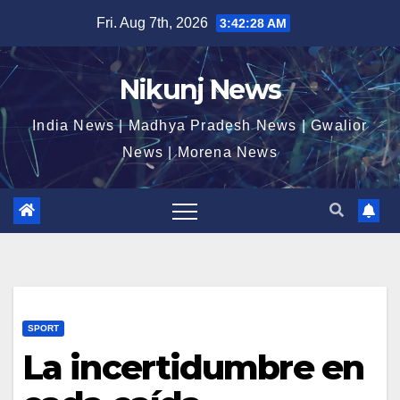
Skip
Fri. Aug 7th, 2026
3:42:29 AM
to
content
Nikunj News
India News | Madhya Pradesh News | Gwalior
News | Morena News
SPORT
La incertidumbre en