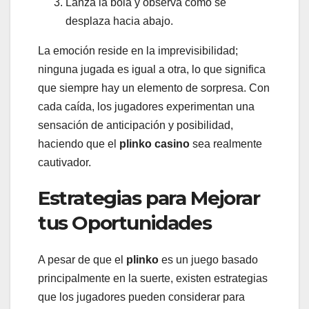
Lanza la bola y observa cómo se
desplaza hacia abajo.
La emoción reside en la imprevisibilidad;
ninguna jugada es igual a otra, lo que significa
que siempre hay un elemento de sorpresa. Con
cada caída, los jugadores experimentan una
sensación de anticipación y posibilidad,
haciendo que el
plinko casino
sea realmente
cautivador.
Estrategias para Mejorar
tus Oportunidades
A pesar de que el
plinko
es un juego basado
principalmente en la suerte, existen estrategias
que los jugadores pueden considerar para