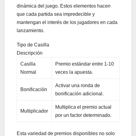
dinámica del juego. Estos elementos hacen
que cada partida sea impredecible y
mantengan el interés de los jugadores en cada
lanzamiento.
Tipo de Casilla
Descripción
Casilla
Premio estándar entre 1-10
Normal
veces la apuesta.
Activar una ronda de
Bonificación
bonificación adicional.
Multiplica el premio actual
Multiplicador
por un factor determinado.
Esta variedad de premios disponibles no solo