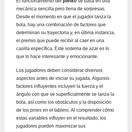
El funcionamiento del
plinko
se basa en una
mecánica sencilla pero llena de sorpresas.
Desde el momento en que el jugador lanza la
bola, hay una combinación de factores que
determinan su trayectoria y, en última instancia,
el premio que puede recibir al caer en una
casilla específica. Este sistema de azar es lo
que lo hace interesante y emocionante.
Los jugadores deben considerar diversos
aspectos antes de iniciar su jugada. Algunos
factores influyentes incluyen la fuerza y el
ángulo con que se superficialmente se lanza la
bola, así como los obstáculos y la disposición
de los pines en el tablero. Al comprender cómo
estas variables influyen en el resultado, los
jugadores pueden maximizar sus