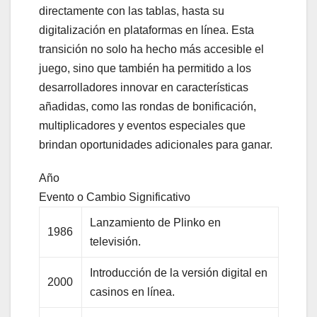
directamente con las tablas, hasta su
digitalización en plataformas en línea. Esta
transición no solo ha hecho más accesible el
juego, sino que también ha permitido a los
desarrolladores innovar en características
añadidas, como las rondas de bonificación,
multiplicadores y eventos especiales que
brindan oportunidades adicionales para ganar.
Año
Evento o Cambio Significativo
Lanzamiento de Plinko en
1986
televisión.
Introducción de la versión digital en
2000
casinos en línea.