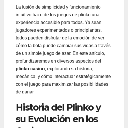
La fusión de simplicidad y funcionamiento
intuitivo hace de los juegos de plinko una
experiencia accesible para todos. Ya sean
jugadores experimentados o principiantes,
todos pueden disfrutar de la emoción de ver
cómo la bola puede cambiar sus vidas a través
de un simple juego de azar. En este artículo,
profundizaremos en diversos aspectos del
plinko casino
, explorando su historia,
mecánica, y cómo interactuar estratégicamente
con el juego para maximizar las posibilidades
de ganar.
Historia del Plinko y
su Evolución en los