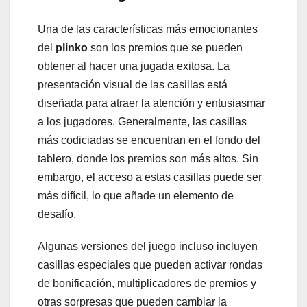
Una de las características más emocionantes
del
plinko
son los premios que se pueden
obtener al hacer una jugada exitosa. La
presentación visual de las casillas está
diseñada para atraer la atención y entusiasmar
a los jugadores. Generalmente, las casillas
más codiciadas se encuentran en el fondo del
tablero, donde los premios son más altos. Sin
embargo, el acceso a estas casillas puede ser
más difícil, lo que añade un elemento de
desafío.
Algunas versiones del juego incluso incluyen
casillas especiales que pueden activar rondas
de bonificación, multiplicadores de premios y
otras sorpresas que pueden cambiar la