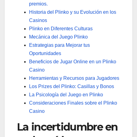
premios.
Historia del Plinko y su Evolución en los
Casinos
Plinko en Diferentes Culturas
Mecánica del Juego Plinko
Estrategias para Mejorar tus
Oportunidades
Beneficios de Jugar Online en un Plinko
Casino
Herramientas y Recursos para Jugadores
Los Prizes del Plinko: Casillas y Bonos
La Psicología del Juego en Plinko
Consideraciones Finales sobre el Plinko
Casino
La incertidumbre en