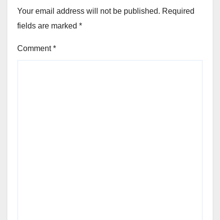
Your email address will not be published.
Required
fields are marked
*
Comment
*