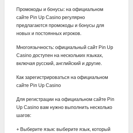
Промокоды и бонусы: на официальном
сайте Pin Up Casino регулярно
предлагаются промокоды и бонусы для
новых и постоянных игроков.
Многоязычность: официальный сайт Pin Up
Casino доступен на нескольких языках,
включая русский, английский и другие.
Как зарегистрироваться на официальном
сайте Pin Up Casino
Для регистрации на официальном сайте Pin
Up Casino вам нужно выполнить несколько
шагов:
+ Выберите язык: выберите язык, который