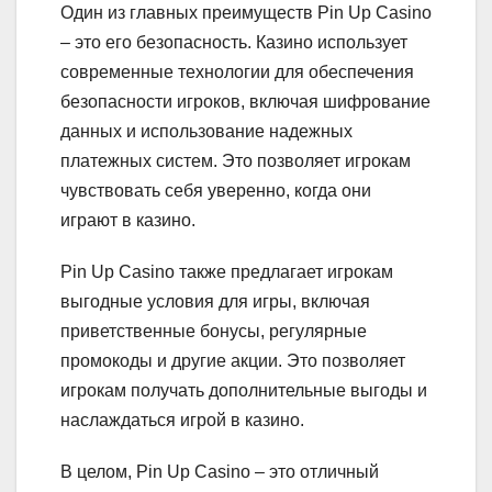
Один из главных преимуществ Pin Up Casino
– это его безопасность. Казино использует
современные технологии для обеспечения
безопасности игроков, включая шифрование
данных и использование надежных
платежных систем. Это позволяет игрокам
чувствовать себя уверенно, когда они
играют в казино.
Pin Up Casino также предлагает игрокам
выгодные условия для игры, включая
приветственные бонусы, регулярные
промокоды и другие акции. Это позволяет
игрокам получать дополнительные выгоды и
наслаждаться игрой в казино.
В целом, Pin Up Casino – это отличный