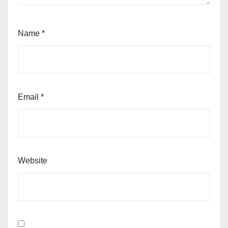
Name
*
Email
*
Website