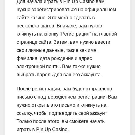
Для начала играть в Pin Up Casino вам
нужно зарегистрироваться на официальном
сайте казино. Это можно сделать в
несколько шагов. Вначале, вам нужно
кликнуть на кнопку “Регистрация” на главной
странице сайта. Затем, вам нужно ввести
свои личные данные, такие как имя,
фамилия, дата рождения и адрес
электронной почты. Вам также нужно
выбрать пароль для вашего аккаунта.
После регистрации, вам будет отправлено
письмо с подтверждением регистрации. Вам
нужно открыть это письмо и кликнуть на
ссылку, чтобы подтвердить свой аккаунт.
Только после этого, вы сможете начать
играть в Pin Up Casino.