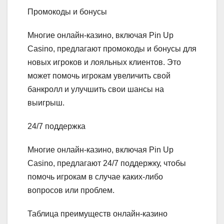
Промокоды и бонусы
Многие онлайн-казино, включая Pin Up
Casino, предлагают промокоды и бонусы для
новых игроков и лояльных клиентов. Это
может помочь игрокам увеличить свой
банкролл и улучшить свои шансы на
выигрыш.
24/7 поддержка
Многие онлайн-казино, включая Pin Up
Casino, предлагают 24/7 поддержку, чтобы
помочь игрокам в случае каких-либо
вопросов или проблем.
Таблица преимуществ онлайн-казино