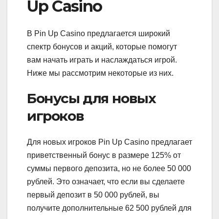
Up Casino
В Pin Up Casino предлагается широкий
спектр бонусов и акций, которые помогут
вам начать играть и наслаждаться игрой.
Ниже мы рассмотрим некоторые из них.
Бонусы для новых
игроков
Для новых игроков Pin Up Casino предлагает
приветственный бонус в размере 125% от
суммы первого депозита, но не более 50 000
рублей. Это означает, что если вы сделаете
первый депозит в 50 000 рублей, вы
получите дополнительные 62 500 рублей для