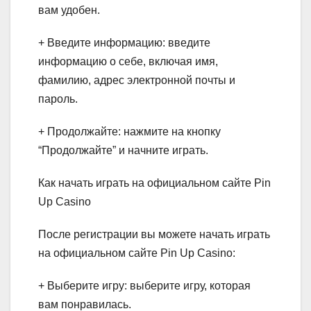
вам удобен.
+ Введите информацию: введите
информацию о себе, включая имя,
фамилию, адрес электронной почты и
пароль.
+ Продолжайте: нажмите на кнопку
“Продолжайте” и начните играть.
Как начать играть на официальном сайте Pin
Up Casino
После регистрации вы можете начать играть
на официальном сайте Pin Up Casino:
+ Выберите игру: выберите игру, которая
вам понравилась.