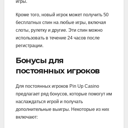
игры.
Кроме того, новый игрок может получить 50
бесплатных спин на любые игры, включая
слоты, рулетку и другие. Эти спин можно
использовать в течение 24 часов после
регистрации.
Бонусы для
постоянных игроков
Для постоянных игроков Pin Up Casino
предлагает ряд бонусов, которые помогут им
наслаждаться игрой и получать
дополнительные выигры. Некоторые из них
включают: