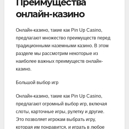
Преимущества
онлайн-казино
Онлайн-казино, такие как Pin Up Casino,
предлагают множество преимуществ перед
традиционными наземными казино. В этом
разделе мы рассмотрим некоторые из
наиболее важных преимуществ онлайн-
казино.
Большой выбор игр
Онлайн-казино, такие как Pin Up Casino,
предлагают огромный выбор игр, включая
слоты, карточные игры, рулетку и другие.
Это позволяет игрокам выбрать игру,
которая им понравится, и играть в любое