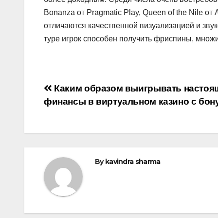
Bonanza от Pragmatic Play, Queen of the Nile от 
отличаются качественной визуализацией и зву
туре игрок способен получить фриспины, множ
Post
Каким образом выигрывать настоя
финансы в виртуальном казино с бон
navigation
By
kavindra sharma