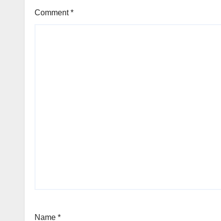
Comment
*
Name
*