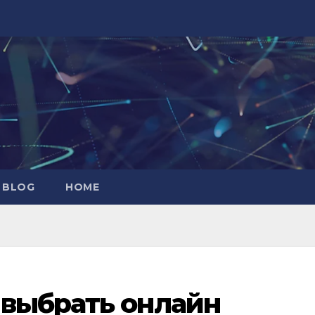
 BLOG
HOME
 выбрать онлайн