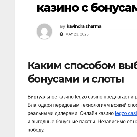
казино с бонуса
By
kavindra sharma
MAY 23, 2025
Каким способом выб
бонусами и слоты
Виртуальное казино legzo casino предлагает и
Благодаря передовым технологиям всякий спосо
реальными дилерами. Онлайн казино
legzo cas
и выгодные бонусные пакеты. Независимо от н
победу.