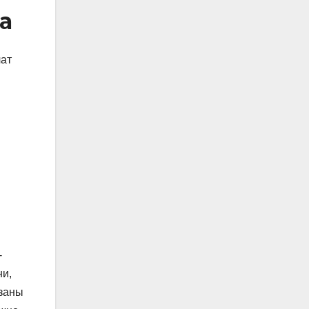
а
чат
-
ни,
язаны