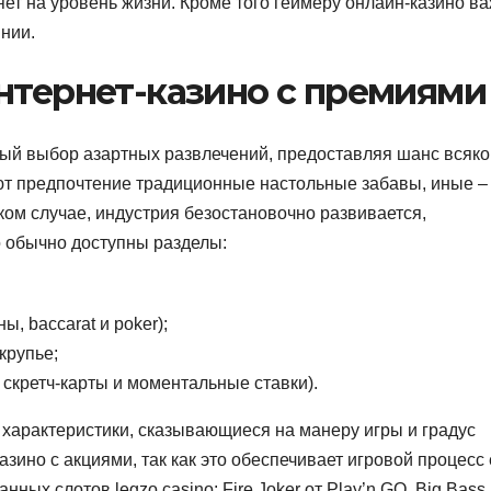
яет на уровень жизни. Кроме того геймеру онлайн-казино в
янии.
нтернет-казино с премиями
ый выбор азартных развлечений, предоставляя шанс всяк
ют предпочтение традиционные настольные забавы, иные –
ом случае, индустрия безостановочно развивается,
о обычно доступны разделы:
, baccarat и poker);
крупье;
 скретч-карты и моментальные ставки).
 характеристики, сказывающиеся на манеру игры и градус
зино с акциями, так как это обеспечивает игровой процесс
ых слотов legzo casino: Fire Joker от Play’n GO, Big Bass