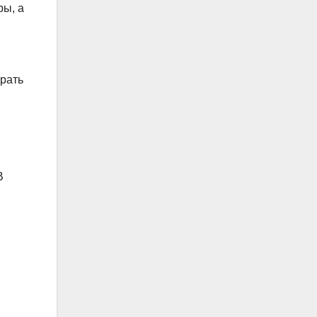
ры, а
грать
В