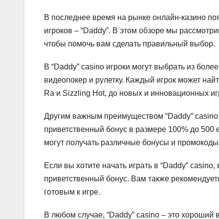
В последнее время на рынке онлайн-казино поя
игроков – “Daddy”. В этом обзоре мы рассмотр
чтобы помочь вам сделать правильный выбор.
В “Daddy” casino игроки могут выбрать из боле
видеопокер и рулетку. Каждый игрок может найти
Ra и Sizzling Hot, до новых и инновационных игр
Другим важным преимуществом “Daddy” casino 
приветственный бонус в размере 100% до 500 е
могут получать различные бонусы и промокоды,
Если вы хотите начать играть в “Daddy” casino
приветственный бонус. Вам также рекомендуетс
готовым к игре.
В любом случае, “Daddy” casino – это хороший