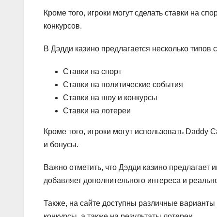
Кроме того, игроки могут сделать ставки на спо
конкурсов.
В Дэдди казино предлагается несколько типов с
Ставки на спорт
Ставки на политические события
Ставки на шоу и конкурсы
Ставки на лотереи
Кроме того, игроки могут использовать Daddy 
и бонусы.
Важно отметить, что Дэдди казино предлагает 
добавляет дополнительного интереса и реально
Также, на сайте доступны различные варианты с
конкурсы, а также на результаты лотереи.