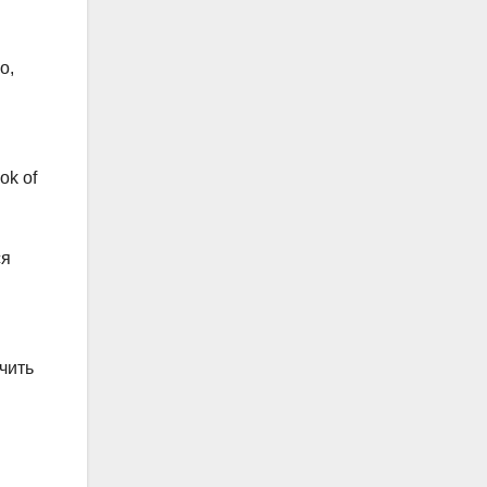
о,
ok of
ся
чить