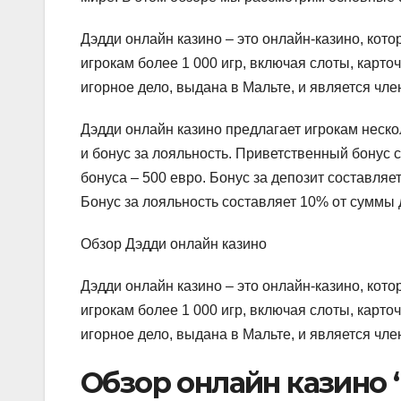
Дэдди онлайн казино – это онлайн-казино, кото
игрокам более 1 000 игр, включая слоты, карто
игорное дело, выдана в Мальте, и является чл
Дэдди онлайн казино предлагает игрокам неско
и бонус за лояльность. Приветственный бонус 
бонуса – 500 евро. Бонус за депозит составляе
Бонус за лояльность составляет 10% от суммы 
Обзор Дэдди онлайн казино
Дэдди онлайн казино – это онлайн-казино, кото
игрокам более 1 000 игр, включая слоты, карто
игорное дело, выдана в Мальте, и является чл
Обзор онлайн казино 