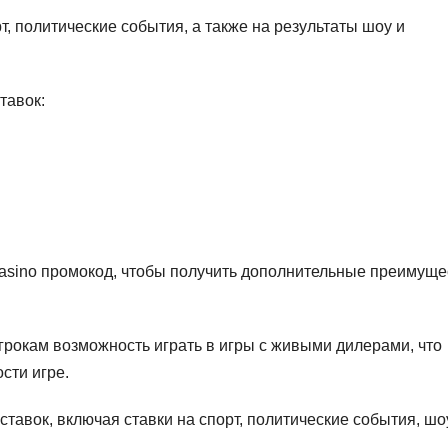
рт, политические события, а также на результаты шоу и
тавок:
Casino промокод, чтобы получить дополнительные преимуще
игрокам возможность играть в игры с живыми дилерами, что
сти игре.
тавок, включая ставки на спорт, политические события, шо