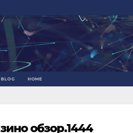
 BLOG
HOME
зино обзор.1444