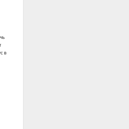
чь
т
с в
и