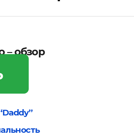
 – обзор
Ь
“Daddy”
альность