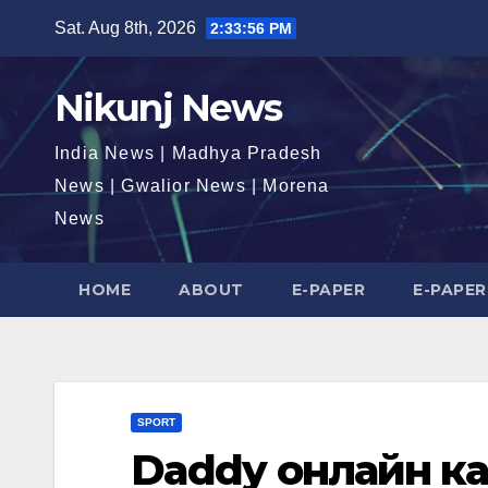
Skip
Sat. Aug 8th, 2026
2:33:57 PM
to
content
Nikunj News
India News | Madhya Pradesh
News | Gwalior News | Morena
News
HOME
ABOUT
E-PAPER
E-PAPER
SPORT
Daddy онлайн ка