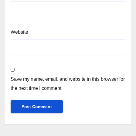
Website
Save my name, email, and website in this browser for
the next time I comment.