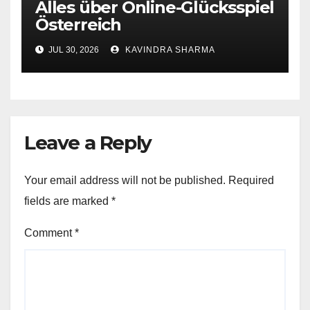
Alles über Online-Glücksspiel
Österreich
JUL 30, 2026
KAVINDRA SHARMA
Leave a Reply
Your email address will not be published.
Required
fields are marked
*
Comment
*