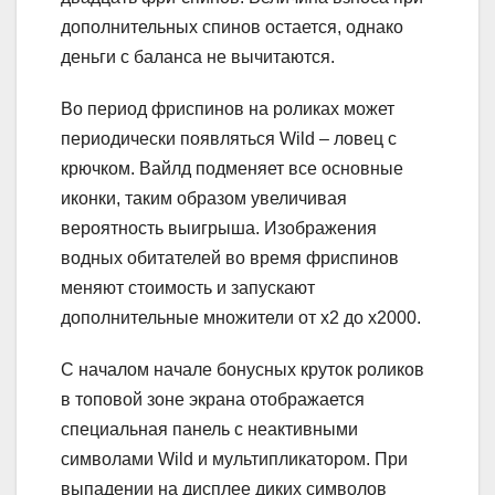
дополнительных спинов остается, однако
деньги с баланса не вычитаются.
Во период фриспинов на роликах может
периодически появляться Wild – ловец с
крючком. Вайлд подменяет все основные
иконки, таким образом увеличивая
вероятность выигрыша. Изображения
водных обитателей во время фриспинов
меняют стоимость и запускают
дополнительные множители от x2 до x2000.
С началом начале бонусных круток роликов
в топовой зоне экрана отображается
специальная панель с неактивными
символами Wild и мультипликатором. При
выпадении на дисплее диких символов