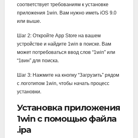
соответствует требованиям к установке
приложения 1win. Вам нужно иметь iOS 9.0
или выше.
Шаг 2: Откройте App Store на вашем
устройстве и найдите 1win в поиске. Вам
может потребоваться ввод слов “1win” или
“1вин” для поиска.
Шаг 3: Нажмите на кнопку “Загрузить” рядом
с логотипом 1win, чтобы начать процесс
установки.
Установка приложения
1win с помощью файла
.ipa