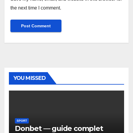
the next time I comment.
YOU MISSED
SPORT
Donbet — guide complet