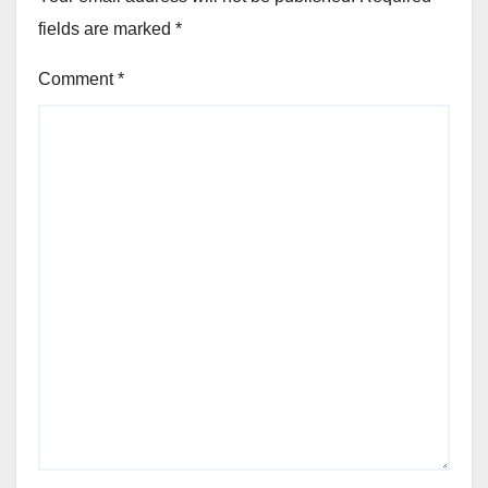
fields are marked
*
Comment
*