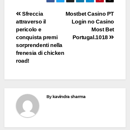
Post
Sfreccia
Mostbet Casino PT
attraverso il
Login no Casino
navigation
pericolo e
Most Bet
conquista premi
Portugal.1018
sorprendenti nella
frenesia di chicken
road!
By
kavindra sharma