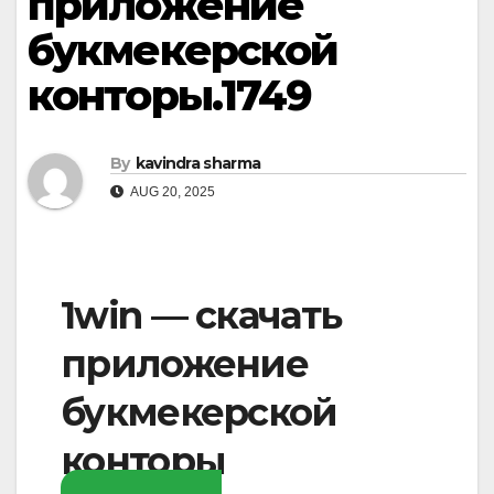
приложение
букмекерской
конторы.1749
By
kavindra sharma
AUG 20, 2025
1win — скачать
приложение
букмекерской
конторы