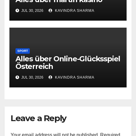
JUL 30, 2026
KAVINDRA SHARMA
SPORT
Alles über Online-Glücksspiel
Österreich
JUL 30, 2026
KAVINDRA SHARMA
Leave a Reply
Your email address will not be published.
Required