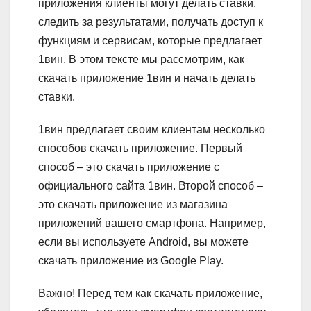
приложения клиенты могут делать ставки,
следить за результатами, получать доступ к
функциям и сервисам, которые предлагает
1вин. В этом тексте мы рассмотрим, как
скачать приложение 1вин и начать делать
ставки.
1вин предлагает своим клиентам несколько
способов скачать приложение. Первый
способ – это скачать приложение с
официального сайта 1вин. Второй способ –
это скачать приложение из магазина
приложений вашего смартфона. Например,
если вы используете Android, вы можете
скачать приложение из Google Play.
Важно! Перед тем как скачать приложение,