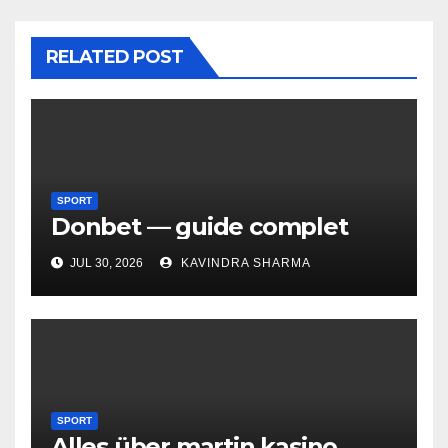
RELATED POST
SPORT
Donbet — guide complet
JUL 30, 2026
KAVINDRA SHARMA
SPORT
Alles über martin kasino