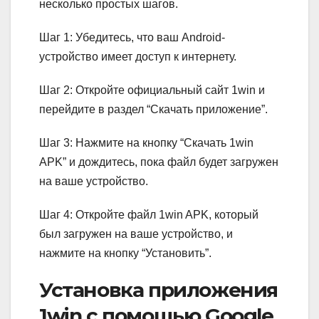
несколько простых шагов.
Шаг 1: Убедитесь, что ваш Android-
устройство имеет доступ к интернету.
Шаг 2: Откройте официальный сайт 1win и
перейдите в раздел “Скачать приложение”.
Шаг 3: Нажмите на кнопку “Скачать 1win
APK” и дождитесь, пока файл будет загружен
на ваше устройство.
Шаг 4: Откройте файл 1win APK, который
был загружен на ваше устройство, и
нажмите на кнопку “Установить”.
Установка приложения
1win с помощью Google