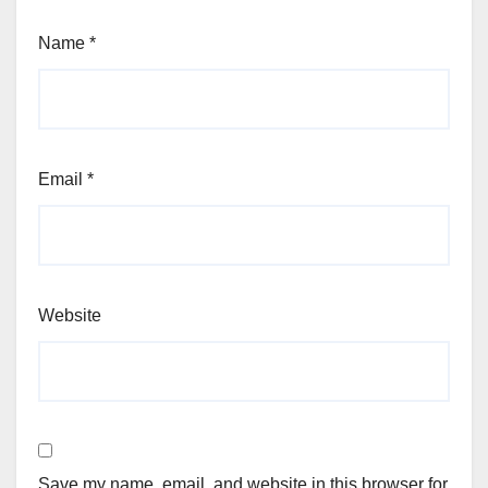
Name
*
Email
*
Website
Save my name, email, and website in this browser for