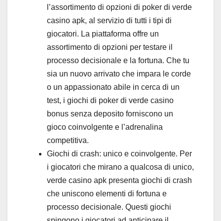
l’assortimento di opzioni di poker di verde
casino apk, al servizio di tutti i tipi di
giocatori. La piattaforma offre un
assortimento di opzioni per testare il
processo decisionale e la fortuna. Che tu
sia un nuovo arrivato che impara le corde
o un appassionato abile in cerca di un
test, i giochi di poker di verde casino
bonus senza deposito forniscono un
gioco coinvolgente e l’adrenalina
competitiva.
Giochi di crash: unico e coinvolgente. Per
i giocatori che mirano a qualcosa di unico,
verde casino apk presenta giochi di crash
che uniscono elementi di fortuna e
processo decisionale. Questi giochi
spingono i giocatori ad anticipare il