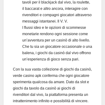
tavoli per il blackjack dal vivo, la roulette,
il baccarat e altro ancora, interagire con
rivenditori e compagni giocatori attraverso
messaggi istantanei. Il V. V.
I flussi ideo e le opzioni di scommesse
monetarie rendono ogni sessione come
un’avventura per un casinò di alto livello.
Che tu sia un giocatore occasionale o una
balena, i giochi da casinò dal vivo offrono
un’esperienza di gioco senza pari.
Con la sua vasta collezione di giochi da casinò,
verde casino apk conferma che ogni giocatore
sperimenta qualcosa da amare. Dato da slot e
giochi da tavolo da casinò ai giochi di
rivenditori dal vivo, la piattaforma presenta un
intrattenimento infinito e possibilità di vincere.