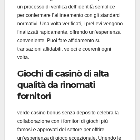
un processo di verifica dell’identità semplice
per confermare l’allineamento con gli standard
normativi. Una volta verificati, i prelievi vengono
finalizzati rapidamente, offrendo un’esperienza
conveniente. Puoi fare affidamento su
transazioni affidabili, veloci e coerenti ogni
volta.
Giochi di casinò di alta
qualità da rinomati
fornitori
verde casino bonus senza deposito celebra la
collaborazione con i fornitori di giochi più
famosi e approvati del settore per offrire
un’esperienza di gioco eccezionale. Unendo le