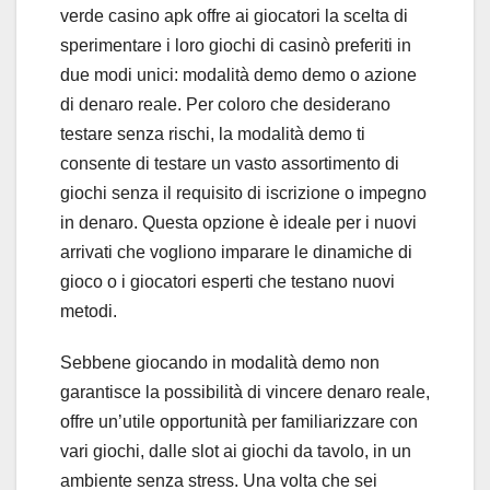
verde casino apk offre ai giocatori la scelta di
sperimentare i loro giochi di casinò preferiti in
due modi unici: modalità demo demo o azione
di denaro reale. Per coloro che desiderano
testare senza rischi, la modalità demo ti
consente di testare un vasto assortimento di
giochi senza il requisito di iscrizione o impegno
in denaro. Questa opzione è ideale per i nuovi
arrivati ​​che vogliono imparare le dinamiche di
gioco o i giocatori esperti che testano nuovi
metodi.
Sebbene giocando in modalità demo non
garantisce la possibilità di vincere denaro reale,
offre un’utile opportunità per familiarizzare con
vari giochi, dalle slot ai giochi da tavolo, in un
ambiente senza stress. Una volta che sei