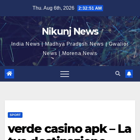
Skip
Thu. Aug 6th, 2026
2:32:52 AM
to
content
Nikunj News
India News | Madhya Pradesh News | Gwalior
News | Morena News
SPORT
verde casino apk – La