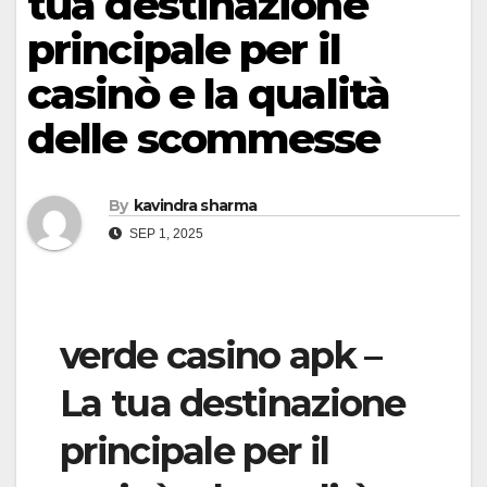
tua destinazione
principale per il
casinò e la qualità
delle scommesse
By
kavindra sharma
SEP 1, 2025
verde casino apk –
La tua destinazione
principale per il