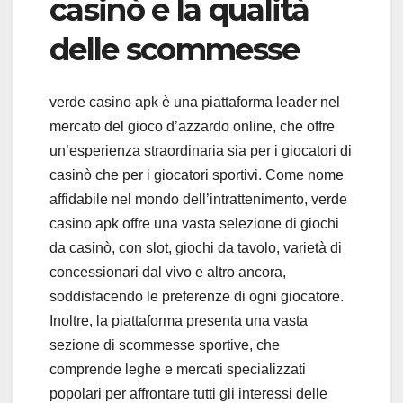
casinò e la qualità
delle scommesse
verde casino apk è una piattaforma leader nel
mercato del gioco d’azzardo online, che offre
un’esperienza straordinaria sia per i giocatori di
casinò che per i giocatori sportivi. Come nome
affidabile nel mondo dell’intrattenimento, verde
casino apk offre una vasta selezione di giochi
da casinò, con slot, giochi da tavolo, varietà di
concessionari dal vivo e altro ancora,
soddisfacendo le preferenze di ogni giocatore.
Inoltre, la piattaforma presenta una vasta
sezione di scommesse sportive, che
comprende leghe e mercati specializzati
popolari per affrontare tutti gli interessi delle