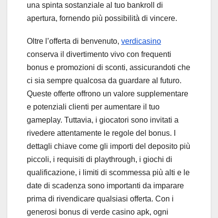
una spinta sostanziale al tuo bankroll di
apertura, fornendo più possibilità di vincere.
Oltre l’offerta di benvenuto,
verdicasino
conserva il divertimento vivo con frequenti
bonus e promozioni di sconti, assicurandoti che
ci sia sempre qualcosa da guardare al futuro.
Queste offerte offrono un valore supplementare
e potenziali clienti per aumentare il tuo
gameplay. Tuttavia, i giocatori sono invitati a
rivedere attentamente le regole del bonus. I
dettagli chiave come gli importi del deposito più
piccoli, i requisiti di playthrough, i giochi di
qualificazione, i limiti di scommessa più alti e le
date di scadenza sono importanti da imparare
prima di rivendicare qualsiasi offerta. Con i
generosi bonus di verde casino apk, ogni