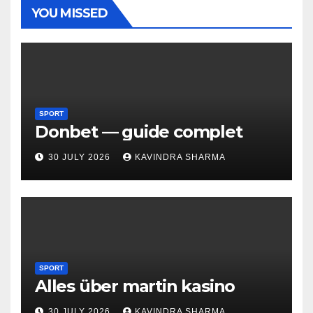
YOU MISSED
SPORT
Donbet — guide complet
30 JULY 2026
KAVINDRA SHARMA
SPORT
Alles über martin kasino
30 JULY 2026
KAVINDRA SHARMA