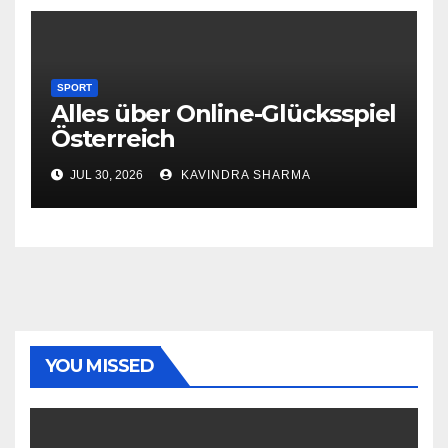
SPORT
Alles über Online-Glücksspiel
Österreich
JUL 30, 2026
KAVINDRA SHARMA
YOU MISSED