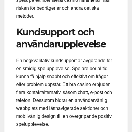
spela på ett licensierat casino minimerar man
risken för bedrägerier och andra oetiska
metoder.
Kundsupport och
användarupplevelse
En högkvalitativ kundsupport är avgörande för
en smidig spelupplevelse. Spelare bör alltid
kunna få hjälp snabbt och effektivt om frågor
eller problem uppstår. Ett bra casino erbjuder
flera kontaktalternativ, såsom chatt, e-post och
telefon. Dessutom bidrar en användarvänlig
webbplats med lättnavigerade sektioner och
mobilvänlig design till en övergripande positiv
spelupplevelse.