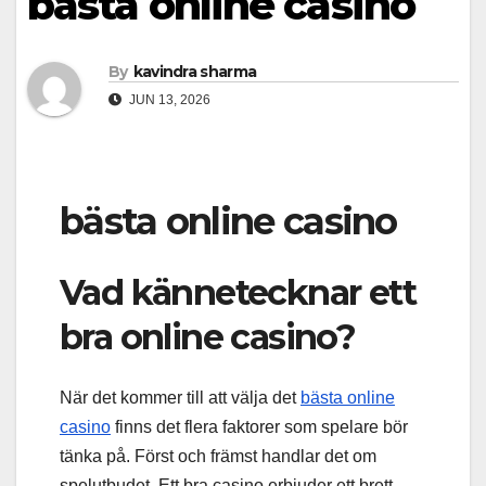
bästa online casino
By
kavindra sharma
JUN 13, 2026
bästa online casino
Vad kännetecknar ett
bra online casino?
När det kommer till att välja det
bästa online
casino
finns det flera faktorer som spelare bör
tänka på. Först och främst handlar det om
spelutbudet. Ett bra casino erbjuder ett brett