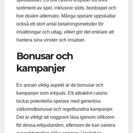
sortiment av spel, inklusive slots, bordsspel och
live dealer-alternativ. Många spelare uppskattar
också ett stort antal betalningsmetoder för
insättningar och uttag, vilket gör det enklare att
hantera sina vinster och insatser.
Bonusar och
kampanjer
En annan viktig aspekt är de bonusar och
kampanjer som erbjuds. Ett attraktivt casino
lockar potentiella spelare med generösa
välkomstbonusar och regelbundna kampanjer.
Det är viktigt att noggrant läsa igenom villkoren
för dessa erbjudanden, eftersom de kan variera