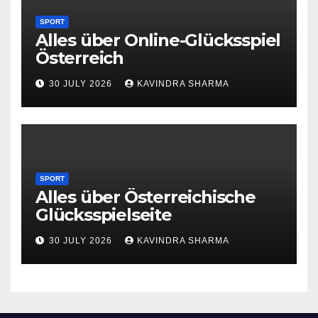
SPORT
Alles über Online-Glücksspiel
Österreich
30 JULY 2026
KAVINDRA SHARMA
SPORT
Alles über Österreichische
Glücksspielseite
30 JULY 2026
KAVINDRA SHARMA