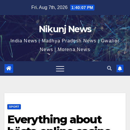
Skip
Fri. Aug 7th, 2026
1:40:08 PM
to
content
Nikunj News
India News | Madhya Pradesh News | Gwalior
News | Morena News
SPORT
Everything about