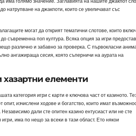
 да има голямо значение. Заглавията на нашите джакпот сл
о натрупване на джакпоти, които се увеличават със
залагащите могат да открият тематични слотове, които вклю
т до съвременна поп култура. Всяка опция за игри предоста
нещо различно и забавно за проверка. С първокласни аним
пълно ангажираща сесия, която съперничи на аурата на
и хазартни елементи
шата категория игри с карти е ключова част от казиното. Те
 опит, изчислени ходове и богатство, които имат възможно
 Независимо дали сте опитен казино ентусиаст или не сте
 игри, има по нещо за всеки в тази област. Ето някои