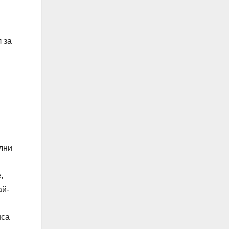
 за
лни
,
ай-
нса