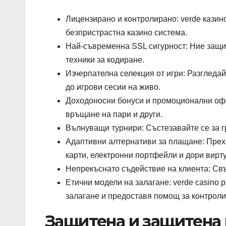
Лицензирано и контролирано: verde казин
безпристрастна казино система.
Най-съвременна SSL сигурност: Ние защи
техники за кодиране.
Изчерпателна селекция от игри: Разгледа
до игрови сесии на живо.
Доходоносни бонуси и промоционални офе
връщане на пари и други.
Вълнуващи турнири: Състезавайте се за г
Адаптивни алтернативи за плащане: Прех
карти, електронни портфейли и дори вирт
Непрекъснато съдействие на клиента: Св
Етични модели на залагане: verde casino 
залагане и предоставя помощ за контроли
Защитена и защитена 