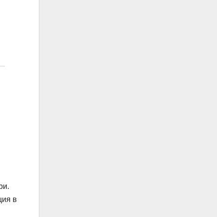
ри.
ция в