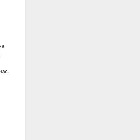
на
а
нас.