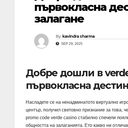
първокласна дес
залагане
By
kavindra sharma
SEP 29, 2025
Добре дошли в verde
първокласна дестин
Насладете се на ненадминатото виртуално иг
център, получил световно признание за това, ч
promo code verde casino стабилно спечели лоял
общността на залаганията. Ето какво ни отлича