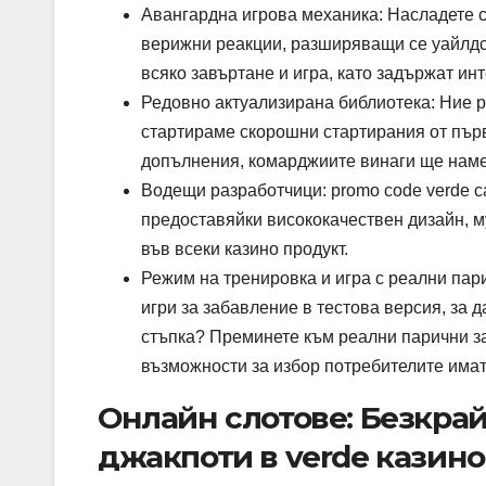
Авангардна игрова механика: Насладете с
верижни реакции, разширяващи се уайлдс 
всяко завъртане и игра, като задържат ин
Редовно актуализирана библиотека: Ние р
стартираме скорошни стартирания от пър
допълнения, комарджиите винаги ще намер
Водещи разработчици: promo code verde ca
предоставяйки висококачествен дизайн, м
във всеки казино продукт.
Режим на тренировка и игра с реални пар
игри за забавление в тестова версия, за 
стъпка? Преминете към реални парични зал
възможности за избор потребителите имат 
Онлайн слотове: Безкра
джакпоти в verde казино