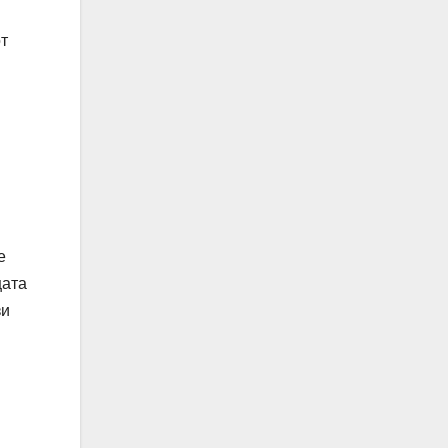
т
е
щата
зи