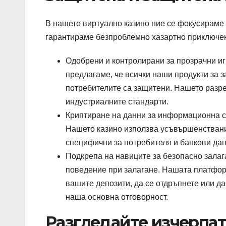
В нашето виртуално казино ние се фокусираме 
гарантираме безпроблемно хазартно приключе
Одобрени и контролирани за прозрачни иг
предлагаме, че всички наши продукти за з
потребителите са защитени. Нашето разр
индустриалните стандарти.
Криптиране на данни за информационна си
Нашето казино използва усъвършенствани 
специфични за потребителя и банкови дан
Подкрепа на навиците за безопасно залаг
поведение при залагане. Нашата платфор
вашите депозити, да се отдръпнете или да
наша основна отговорност.
Разгледайте изчерпат