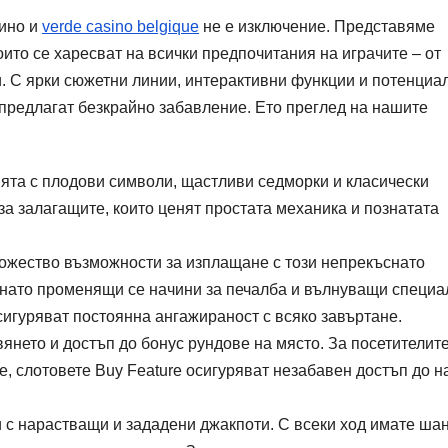
зино и
verde casino belgique
не е изключение. Представяме
оито се харесват на всички предпочитания на играчите – от
. С ярки сюжетни линии, интерактивни функции и потенциал
предлагат безкрайно забавление. Ето преглед на нашите
ията с плодови символи, щастливи седморки и класически
за залагащите, които ценят простата механика и познатата
ножество възможности за изплащане с този непрекъснато
нато променящи се начини за печалба и вълнуващи специа
сигуряват постоянна ангажираност с всяко завъртане.
янето и достъп до бонус рундове на място. За посетителите
ие, слотовете Buy Feature осигуряват незабавен достъп до н
и с нарастващи и зададени джакпоти. С всеки ход имате ша