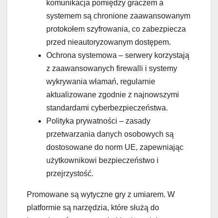
komunikacja pomiędzy graczem a
systemem są chronione zaawansowanym
protokołem szyfrowania, co zabezpiecza
przed nieautoryzowanym dostępem.
Ochrona systemowa – serwery korzystają
z zaawansowanych firewalli i systemy
wykrywania włamań, regularnie
aktualizowane zgodnie z najnowszymi
standardami cyberbezpieczeństwa.
Polityka prywatności – zasady
przetwarzania danych osobowych są
dostosowane do norm UE, zapewniając
użytkownikowi bezpieczeństwo i
przejrzystość.
Promowane są wytyczne gry z umiarem. W
platformie są narzędzia, które służą do