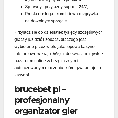
Sprawny i przyjazny support 24/7,
Prosta obsługa i komfortowa rozgrywka
na dowolnym sprzęcie.
Przyłącz się do dziesiątek tysięcy szczęśliwych
graczy już dziś i zobacz, dlaczego jest
wybierane przez wielu jako topowe kasyno
internetowe w kraju. Wejdź do świata rozrywki z
hazardem online w bezpiecznym i
autoryzowanym otoczeniu, które gwarantuje to
kasyno!
brucebet pl –
profesjonalny
organizator gier