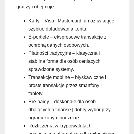
graczy i obejmuje:
Karty – Visa i Mastercard, umożliwiające
szybkie doładowania konta.
E-portfele – ekspresowe transakcje z
ochroną danych osobowych.
Płatności tradycyjne – klasyczna i
stabilna forma dla osób ceniących
sprawdzone systemy.
Transakcje mobilne – błyskawiczne i
proste transakcje przez smartfony i
tablety.
Pre-paidy – doskonałe dla osób
dbających o finanse | dobry wybór przy
ograniczonym budżecie.
Rozliczenia w kryptowalutach –
nowoczesna alternatywa dla miłośników