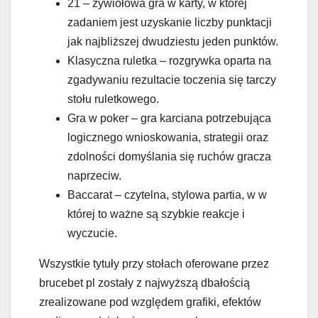
21 – żywiołowa gra w karty, w której
zadaniem jest uzyskanie liczby punktacji
jak najbliższej dwudziestu jeden punktów.
Klasyczna ruletka – rozgrywka oparta na
zgadywaniu rezultacie toczenia się tarczy
stołu ruletkowego.
Gra w poker – gra karciana potrzebująca
logicznego wnioskowania, strategii oraz
zdolności domyślania się ruchów gracza
naprzeciw.
Baccarat – czytelna, stylowa partia, w w
której to ważne są szybkie reakcje i
wyczucie.
Wszystkie tytuły przy stołach oferowane przez
brucebet pl zostały z najwyższą dbałością
zrealizowane pod względem grafiki, efektów