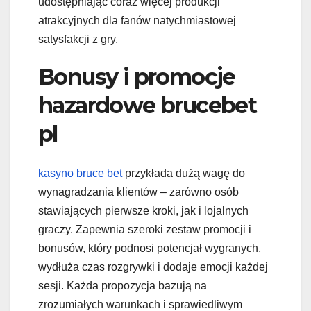
udostępniając coraz więcej produkcji
atrakcyjnych dla fanów natychmiastowej
satysfakcji z gry.
Bonusy i promocje
hazardowe brucebet
pl
kasyno bruce bet
przykłada dużą wagę do
wynagradzania klientów – zarówno osób
stawiających pierwsze kroki, jak i lojalnych
graczy. Zapewnia szeroki zestaw promocji i
bonusów, który podnosi potencjał wygranych,
wydłuża czas rozgrywki i dodaje emocji każdej
sesji. Każda propozycja bazują na
zrozumiałych warunkach i sprawiedliwym