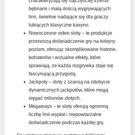
charakteryzują się najczęściej trzema
bębnami i małą ilością wygrywających
linii, świetnie nadające się dla graczy
lubiących klasyczne kasyno.
Nowoczesne video sloty – te produkcje
przenoszą doświadczenie gry na kolejny
poziom, oferując skomplikowane historie,
bohaterów i wizualne efekty, które
sprawiają, że każda rozgrywka staje się
fascynującą przygodą.
Jackpoty – sloty z szansą na zdobycie
dynamicznych jackpotów, które mogą
sięgać milionów złotych.
Megaways – te sloty oferują ogromną
liczbę linii wypłat i niepowtarzalne
doświadczenie podczas każdej gry.