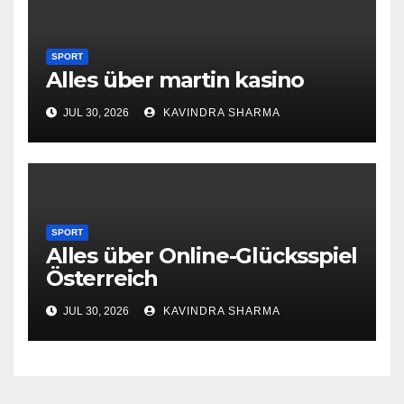
SPORT
Alles über martin kasino
JUL 30, 2026
KAVINDRA SHARMA
SPORT
Alles über Online-Glücksspiel
Österreich
JUL 30, 2026
KAVINDRA SHARMA