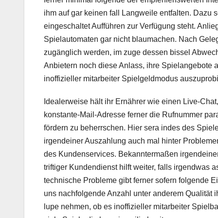
ihm auf gar keinen fall Langweile entfalten. Dazu
eingeschaltet Aufführen zur Verfügung steht. Anli
Spielautomaten gar nicht blaumachen. Nach Gelege
zugänglich werden, im zuge dessen bissel Abwechsl
Anbietern noch diese Anlass, ihre Spielangebote a
inoffizieller mitarbeiter Spielgeldmodus auszuprob
Idealerweise hält ihr Ernährer wie einen Live-Cha
konstante-Mail-Adresse ferner die Rufnummer para
fördern zu beherrschen. Hier sera indes des Spiel
irgendeiner Auszahlung auch mal hinter Problemen
des Kundenservices. Bekanntermaßen irgendeiner w
triftiger Kundendienst hilft weiter, falls irgendwas a
technische Probleme gibt ferner sofern folgende Ei
uns nachfolgende Anzahl unter anderem Qualität ih
lupe nehmen, ob es inoffizieller mitarbeiter Spiel