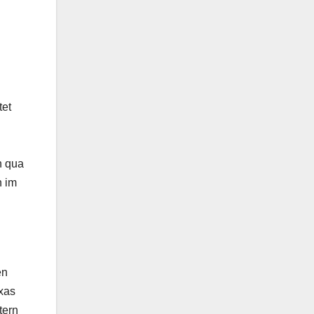
tet
n qua
n im
en
exas
tern