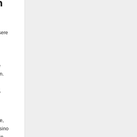
m
sere
e
n.
s
e,
sino
in