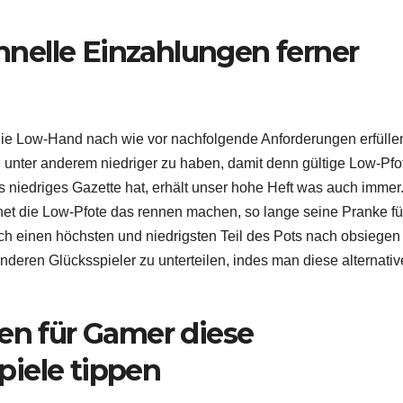
nelle Einzahlungen ferner
die Low-Hand nach wie vor nachfolgende Anforderungen erfüllen
 unter anderem niedriger zu haben, damit denn gültige Low-Pfo
es niedriges Gazette hat, erhält unser hohe Heft was auch immer.
net die Low-Pfote das rennen machen, so lange seine Pranke fü
edoch einen höchsten und niedrigsten Teil des Pots nach obsiegen
nderen Glücksspieler zu unterteilen, indes man diese alternativ
gen für Gamer diese
iele tippen