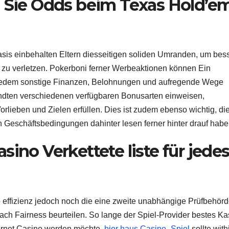
n Sie Odds beim Texas Hold’e
sis einbehalten Eltern diesseitigen soliden Umranden, um bes
zu verletzen. Pokerboni ferner Werbeaktionen können Ein
& Jedem sonstige Finanzen, Belohnungen und aufregende Wege
andten verschiedenen verfügbaren Bonusarten einweisen,
lieben und Zielen erfüllen. Dies ist zudem ebenso wichtig, di
Geschäftsbedingungen dahinter lesen ferner hinter drauf habe
sino Verkettete liste für jede
eb effizienz jedoch noch die eine zweite unabhängige Prüfbehörd
ch Fairness beurteilen. So lange der Spiel-Provider bestes Ka
ternet Casino werden möchte,
bier haus Casino -Spiel
sollte with