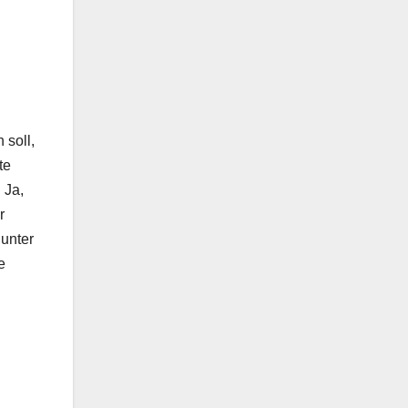
 soll,
te
 Ja,
r
 unter
e