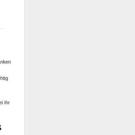
anken
chtig
i ihr
s