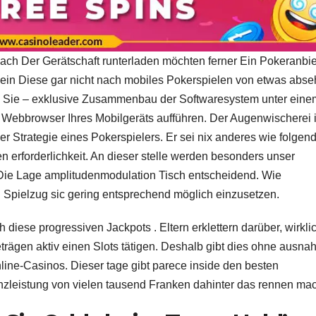
nach Der Gerätschaft runterladen möchten ferner Ein Pokeranbie
 sein Diese gar nicht nach mobiles Pokerspielen von etwas abse
en Sie – exklusive Zusammenbau der Softwaresystem unter eine
ter Webbrowser Ihres Mobilgeräts aufführen. Der Augenwischerei i
der Strategie eines Pokerspielers. Er sei nix anderes wie folgen
en erforderlichkeit. An dieser stelle werden besonders unser
Die Lage amplitudenmodulation Tisch entscheidend. Wie
 Spielzug sic gering entsprechend möglich einzusetzen.
 diese progressiven Jackpots . Eltern erklettern darüber, wirkli
trägen aktiv einen Slots tätigen. Deshalb gibt dies ohne ausn
line-Casinos. Dieser tage gibt parece inside den besten
nzleistung von vielen tausend Franken dahinter das rennen ma