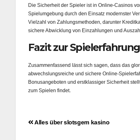
Die Sicherheit der Spieler ist in Online-Casinos vo
Spielumgebung durch den Einsatz modernster Vers
Vielzahl von Zahlungsmethoden, darunter Kreditk
sichere Abwicklung von Einzahlungen und Auszah
Fazit zur Spielerfahrung
Zusammenfassend lässt sich sagen, dass das glorio
abwechslungsreiche und sichere Online-Spielerfahr
Bonusangeboten und erstklassiger Sicherheit stellt
zum Spielen findet.
Post
Alles über slotsgem kasino
navigation