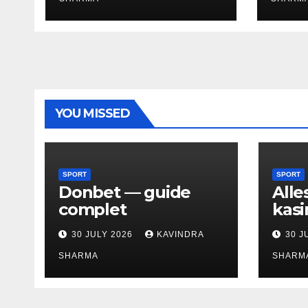
YOU MISSED
SPORT
SPORT
Donbet — guide
Alle
complet
kasi
30 JULY 2026
KAVINDRA
30 J
SHARMA
SHARM