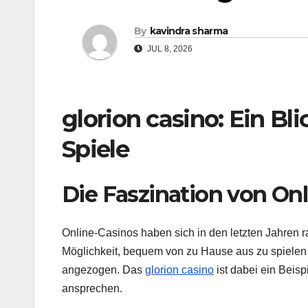
By
kavindra sharma
JUL 8, 2026
glorion casino: Ein Bl
Spiele
Die Faszination von On
Online-Casinos haben sich in den letzten Jahren r
Möglichkeit, bequem von zu Hause aus zu spielen u
angezogen. Das
glorion casino
ist dabei ein Beisp
ansprechen.