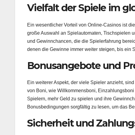
Vielfalt der Spiele im gl
Ein wesentlicher Vorteil von Online-Casinos ist die
große Auswahl an Spielautomaten, Tischspielen un
und Gewinnchancen, die die Spielerfahrung bereich
denen die Gewinne immer weiter steigen, bis ein S
Bonusangebote und P
Ein weiterer Aspekt, der viele Spieler anzieht, si
von Boni, wie Willkommensboni, Einzahlungsboni
Spielern, mehr Geld zu spielen und ihre Gewinnc
Bonusbedingungen sorgfältig zu lesen, um das B
Sicherheit und Zahlu