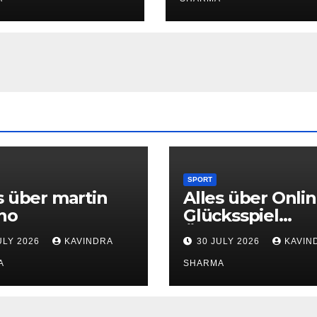
SPORT
s über martin
Alles über Onlin
no
Glücksspiel
Österreich
ULY 2026
KAVINDRA
30 JULY 2026
KAVIN
A
SHARMA