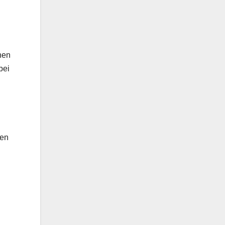
nen
bei
ten