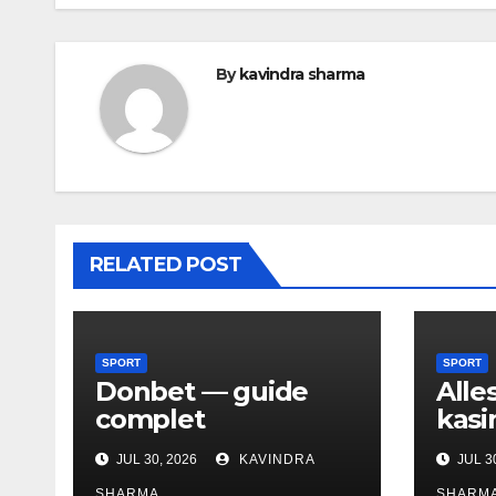
By
kavindra sharma
RELATED POST
SPORT
SPORT
Donbet — guide
Alle
complet
kasi
JUL 30, 2026
KAVINDRA
JUL 3
SHARMA
SHARM