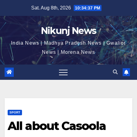
Skip
Sat. Aug 8th, 2026
10:34:37 PM
to
content
Nikunj News
India News | Madhya Pradesh News | Gwalior
News | Morena News
SPORT
All about Casoola