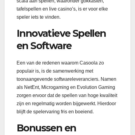
scala aan spellen, waaronder gokkasten,
tafelspellen en live casino’s, is er voor elke
speler iets te vinden.
Innovatieve Spellen
en Software
Een van de redenen waarom Casoola zo
populair is, is de samenwerking met
toonaangevende softwareleveranciers. Namen
als NetEnt, Microgaming en Evolution Gaming
zorgen ervoor dat de spellen van hoge kwaliteit
zijn en regelmatig worden bijgewerkt. Hierdoor
blijft de spelervaring fris en boeiend.
Bonussen en