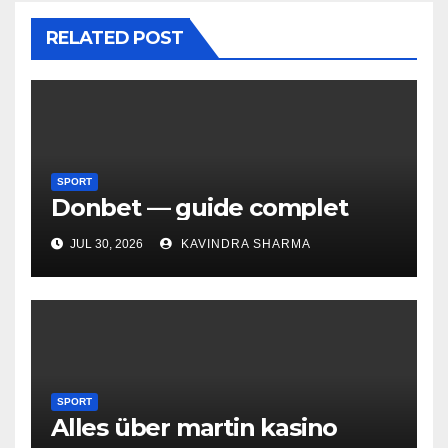
RELATED POST
SPORT
Donbet — guide complet
JUL 30, 2026
KAVINDRA SHARMA
SPORT
Alles über martin kasino