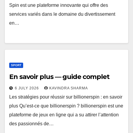
Spin est une plateforme innovante qui offre des
services variés dans le domaine du divertissement
en…
SPORT
En savoir plus — guide complet
6 JULY 2026
KAVINDRA SHARMA
Les stratégies pour réussir sur billionerspin : en savoir
plus Qu’est-ce que billionerspin ? billionerspin est une
plateforme de jeux en ligne qui a su attirer l’attention
des passionnés de…