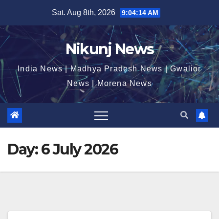
Skip
Sat. Aug 8th, 2026
9:04:14 AM
to
content
Nikunj News
India News | Madhya Pradesh News | Gwalior
News | Morena News
Day:
6 July 2026