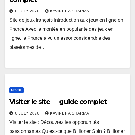
6 JULY 2026
KAVINDRA SHARMA
Site de jeux français Introduction aux jeux en ligne en
France Avec la montée en popularité des jeux en
ligne, la France a vu un essor considérable des
plateformes de…
SPORT
Visiter le site — guide complet
6 JULY 2026
KAVINDRA SHARMA
Visiter le site : Découvrez les opportunités
passionnantes Qu’est-ce que Billioner Spin ? Billioner