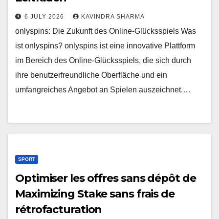
6 JULY 2026
KAVINDRA SHARMA
onlyspins: Die Zukunft des Online-Glücksspiels Was
ist onlyspins? onlyspins ist eine innovative Plattform
im Bereich des Online-Glücksspiels, die sich durch
ihre benutzerfreundliche Oberfläche und ein
umfangreiches Angebot an Spielen auszeichnet.…
SPORT
Optimiser les offres sans dépôt de
Maximizing Stake sans frais de
rétrofacturation