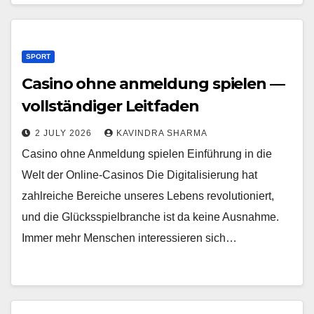
SPORT
Casino ohne anmeldung spielen —
vollständiger Leitfaden
2 JULY 2026
KAVINDRA SHARMA
Casino ohne Anmeldung spielen Einführung in die
Welt der Online-Casinos Die Digitalisierung hat
zahlreiche Bereiche unseres Lebens revolutioniert,
und die Glücksspielbranche ist da keine Ausnahme.
Immer mehr Menschen interessieren sich…