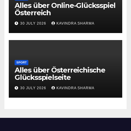
Alles über Online-Glücksspiel
Österreich
30 JULY 2026
KAVINDRA SHARMA
SPORT
Alles über Österreichische
Glücksspielseite
30 JULY 2026
KAVINDRA SHARMA