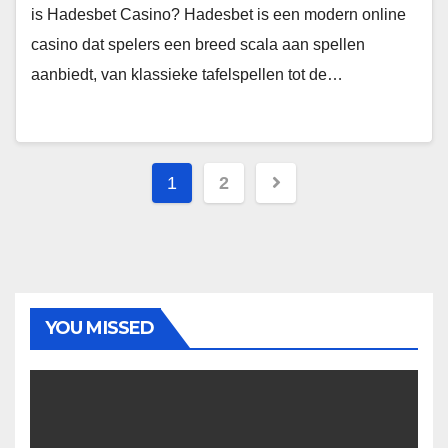
is Hadesbet Casino? Hadesbet is een modern online
casino dat spelers een breed scala aan spellen
aanbiedt, van klassieke tafelspellen tot de…
Posts
1
2
navigation
YOU MISSED