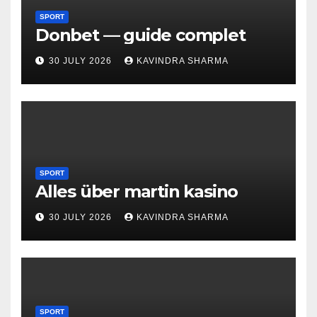
SPORT
Donbet — guide complet
30 JULY 2026
KAVINDRA SHARMA
SPORT
Alles über martin kasino
30 JULY 2026
KAVINDRA SHARMA
SPORT