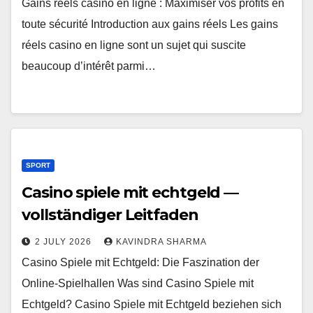
Gains réels casino en ligne : Maximiser vos profits en
toute sécurité Introduction aux gains réels Les gains
réels casino en ligne sont un sujet qui suscite
beaucoup d’intérêt parmi…
SPORT
Casino spiele mit echtgeld —
vollständiger Leitfaden
2 JULY 2026
KAVINDRA SHARMA
Casino Spiele mit Echtgeld: Die Faszination der
Online-Spielhallen Was sind Casino Spiele mit
Echtgeld? Casino Spiele mit Echtgeld beziehen sich