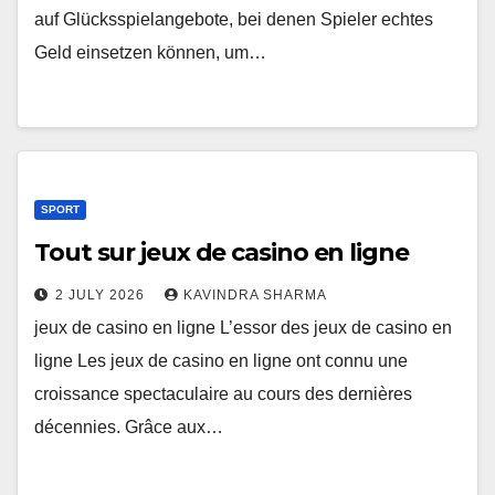
auf Glücksspielangebote, bei denen Spieler echtes
Geld einsetzen können, um…
SPORT
Tout sur jeux de casino en ligne
2 JULY 2026
KAVINDRA SHARMA
jeux de casino en ligne L’essor des jeux de casino en
ligne Les jeux de casino en ligne ont connu une
croissance spectaculaire au cours des dernières
décennies. Grâce aux…