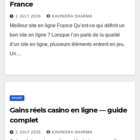
France
2 JULY 2026
KAVINDRA SHARMA
Meilleur site en ligne France Qu’est-ce qui définit un
bon site en ligne ? Lorsque l’on parle de la qualité
d’un site en ligne, plusieurs éléments entrent en jeu.
Un…
SPORT
Gains réels casino en ligne — guide
complet
2 JULY 2026
KAVINDRA SHARMA