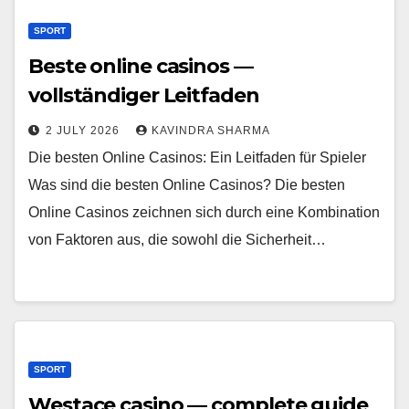
SPORT
Beste online casinos —
vollständiger Leitfaden
2 JULY 2026
KAVINDRA SHARMA
Die besten Online Casinos: Ein Leitfaden für Spieler
Was sind die besten Online Casinos? Die besten
Online Casinos zeichnen sich durch eine Kombination
von Faktoren aus, die sowohl die Sicherheit…
SPORT
Westace casino — complete guide